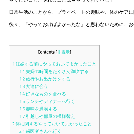
日常生活のことから、プライベートの趣味や、体のケアに
後々、「やっておけばよかったな」と思わないために、お
Contents
[
非表示
]
1
妊娠する前にやっておいてよかったこと
1.1
夫婦の時間をたくさん満喫する
1.2
旅行やお出かけをする
1.3
友達に会う
1.4
好きなものを食べる
1.5
ランチやディナーへ行く
1.6
趣味を満喫する
1.7
引越しや部屋の模様替え
2
体に関するやっておいてよかったこと
2.1
歯医者さんへ行く