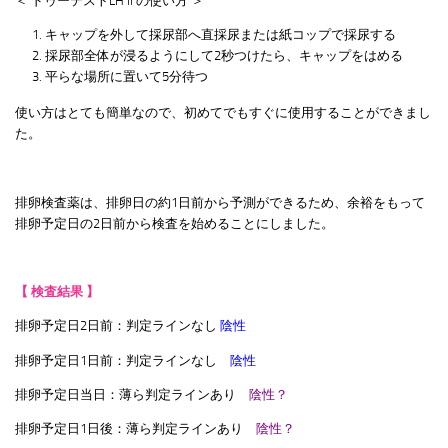
＜ ドゥーテストLH ll の使い方 ＞
キャップを外して採尿部へ直採尿または紙コップで採尿する
採尿部全体が浸るようにして2秒つけたら、キャップをはめる
平らな場所に置いて5分待つ
使い方はとても簡単なので、初めてでもすぐに使用することができまし
た。
排卵検査薬は、排卵日の約1日前から予測ができるため、余裕をもって
排卵予定日の2日前から検査を始めることにしました。
【 検査結果 】
排卵予定日2日前：判定ラインなし
陰性
排卵予定日1日前：判定ラインなし
陰性
排卵予定日当日：薄ら判定ラインあり
陰性？
排卵予定日1日後：薄ら判定ラインあり
陰性？