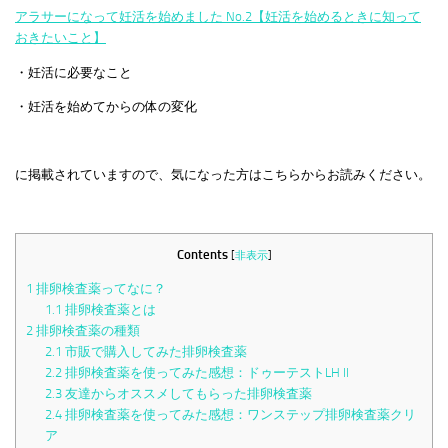
アラサーになって妊活を始めました No.2【妊活を始めるときに知って
おきたいこと】
・妊活に必要なこと
・妊活を始めてからの体の変化
に掲載されていますので、気になった方はこちらからお読みください。
Contents
[
非表示
]
1
排卵検査薬ってなに？
1.1
排卵検査薬とは
2
排卵検査薬の種類
2.1
市販で購入してみた排卵検査薬
2.2
排卵検査薬を使ってみた感想：ドゥーテストLH ll
2.3
友達からオススメしてもらった排卵検査薬
2.4
排卵検査薬を使ってみた感想：ワンステップ排卵検査薬クリ
ア